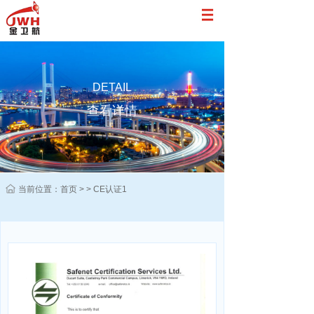
网站首页
关于我们
DETAIL
产品中心
查看详情
案例展示
厂房展示
当前位置：
首页
>
> CE认证1
新闻动态
联系我们