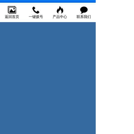
——————————————————————————————
1
1
1
1
上一页：CE认证3
关于我们
产品中心
了解更多
新闻资讯
下一页：网线行业十大品牌证书
案例展示
公司简介
五类、超五
公司新闻
返回首页
一键拨号
产品中心
联系我们
厂区分类
类网线
公司荣誉
行业新闻
六类网线
公司文化
通知公告
护套线
屏蔽线
监控线
消防线
——————————————————————————————
导线（地感
线）
电控柜线
扫一扫
话筒线
关注我们，获得更多资讯分享！
电话线
音箱线
——————————————————————————————
同轴电缆
版权所有 Copyright(C)2015 上海卫航电线电缆有限公司 备
通信电缆
案号：
沪ICP备15009556号
光纤
网络耗材