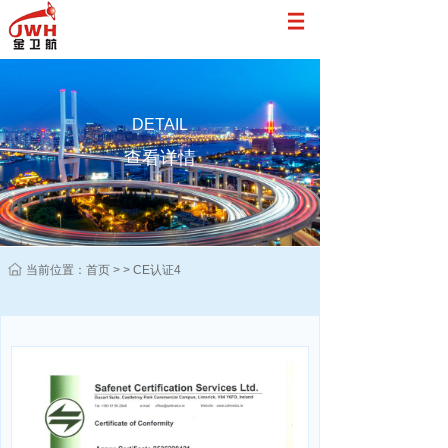
网站首页
关于我们
DETAIL
产品中心
查看详情
案例展示
厂房展示
当前位置：
首页
>
> CE认证4
新闻动态
联系我们