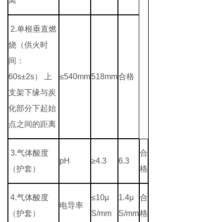
离
2.单根垂直燃
烧（供火时
间：
60s±2s）
上
≤540mm
518mm
合格
支架下缘与炭
化部分下起始
点之间的距离
3.气体酸度
合
pH
≥4.3
6.3
（护套）
格
4.气体酸度
≤10μ
1.4μ
合
电导率
（护套）
S/mm
S/mm
格