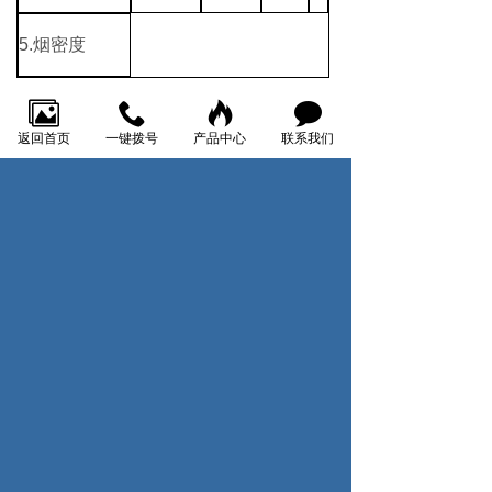
5.烟密度
返回首页
一键拨号
产品中心
联系我们
上一页：50-12对接头
下一页：综合电缆
——————————————————————————————
1
1
1
1
关于我们
产品中心
了解更多
新闻资讯
案例展示
公司简介
五类、超五
公司新闻
厂区分类
类网线
公司荣誉
行业新闻
六类网线
公司文化
通知公告
护套线
屏蔽线
监控线