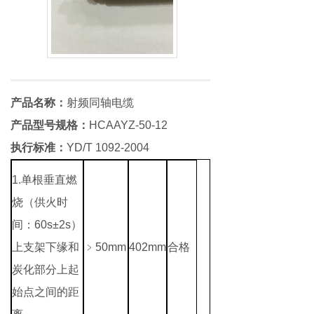
产品名称：
射频同轴电缆
产品型号规格：
HCAAYZ-50-12
执行标准：
YD/T 1092-2004
1.
单根垂直燃
烧（供火时
间：60s±2s）
上支架下缘和
﹥50mm
402mm
合格
炭化部分上起
始点之间的距