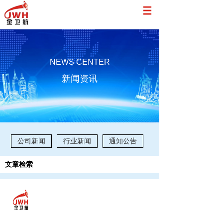
网站首页
关于我们
NEWS CENTER
产品中心
新闻资讯
案例展示
厂房展示
新闻动态
公司新闻
行业新闻
通知公告
联系我们
文章检索